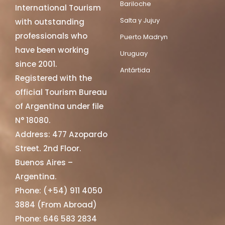
Bariloche
International Tourism
Salta y Jujuy
with outstanding
professionals who
Puerto Madryn
have been working
Uruguay
since 2001.
Antártida
Registered with the
official Tourism Bureau
of Argentina under file
N° 18080.
Address: 477 Azopardo
Street. 2nd Floor.
Buenos Aires –
Argentina.
Phone: (+54) 911 4050
3884 (From Abroad)
Phone: 646 583 2834