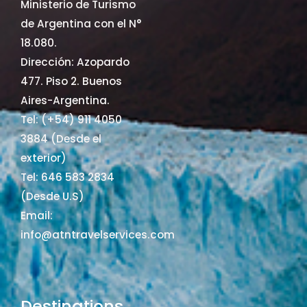
Ministerio de Turismo
de Argentina con el N°
18.080.
Dirección: Azopardo
477. Piso 2. Buenos
Aires-Argentina.
Tel: (+54) 911 4050
3884 (Desde el
exterior)
Tel: 646 583 2834
(Desde U.S)
Email:
info@atntravelservices.com
Destinations