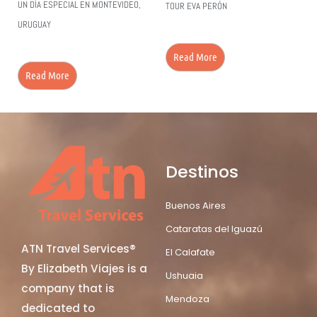
UN DÍA ESPECIAL EN MONTEVIDEO,
TOUR EVA PERÓN
URUGUAY
Read More
Read More
Destinos
Buenos Aires
Cataratas del Iguazú
ATN Travel Services®
El Calafate
By Elizabeth Viajes is a
Ushuaia
company that is
Mendoza
dedicated to