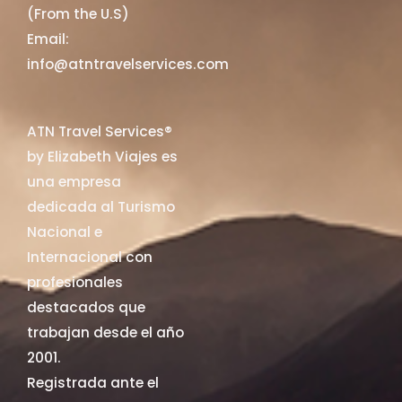
(From the U.S)
Email:
info@atntravelservices.com
ATN Travel Services®
by Elizabeth Viajes es
una empresa
dedicada al Turismo
Nacional e
Internacional con
profesionales
destacados que
trabajan desde el año
2001.
Registrada ante el