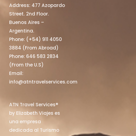
Address: 477 Azopardo
Street. 2nd Floor.
Buenos Aires –
Argentina.
Phone: (+54) 911 4050
3884 (From Abroad)
Phone: 646 583 2834
(From the U.S)
Email:
info@atntravelservices.com
ATN Travel Services®
by Elizabeth Viajes es
una empresa
dedicada al Turismo