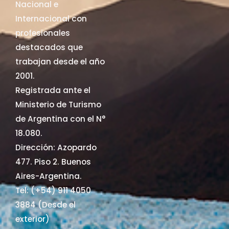
Nacional e
Internacional con
profesionales
destacados que
trabajan desde el año
2001.
Registrada ante el
Ministerio de Turismo
de Argentina con el N°
18.080.
Dirección: Azopardo
477. Piso 2. Buenos
Aires-Argentina.
Tel: (+54) 911 4050
3884 (Desde el
exterior)