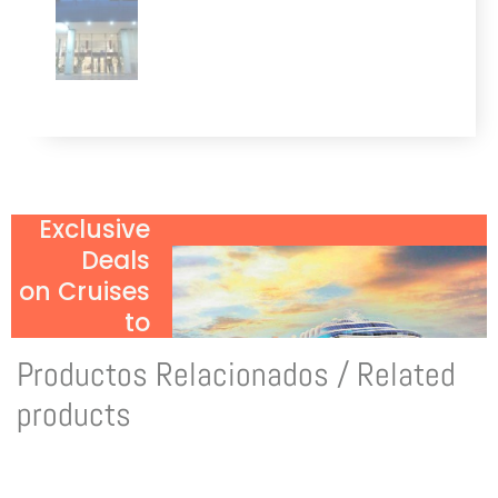
Exclusive
Deals
on Cruises
to
Antarctica!
Productos Relacionados / Related
Click Here
products
to Discover
More!