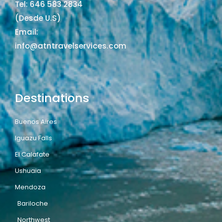
Tel: 646 583 2834
(Desde U.S)
Email:
info@atntravelservices.com
Destinations
Buenos Aires
Iguazu Falls
El Calafate
Ushuaia
Mendoza
Bariloche
Northwest