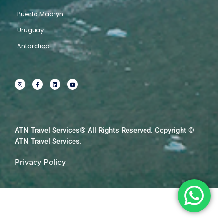
Puerto Madryn
Uruguay
Antarctica
I
F
L
Y
n
a
i
o
s
c
n
u
t
e
k
t
a
b
e
u
g
o
d
b
r
o
i
e
a
k
n
m
-
f
ATN Travel Services® All Rights Reserved. Copyright ©
ATN Travel Services.
Privacy Policy