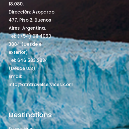
18.080.
Dirección: Azopardo
477. Piso 2. Buenos
Aires-Argentina.
Tel: (+54) 911 4050
3884 (Desde el
exterior)
Tel: 646 583 2834
(Desde U.S)
Email:
info@atntravelservices.com
Destinations
Buenos Aires