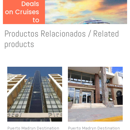
Deals
on Cruises
to
Antarctica!
Productos Relacionados / Related
Click Here
products
to Discover
More!
Puerto Madryn Destination
Puerto Madryn Destination