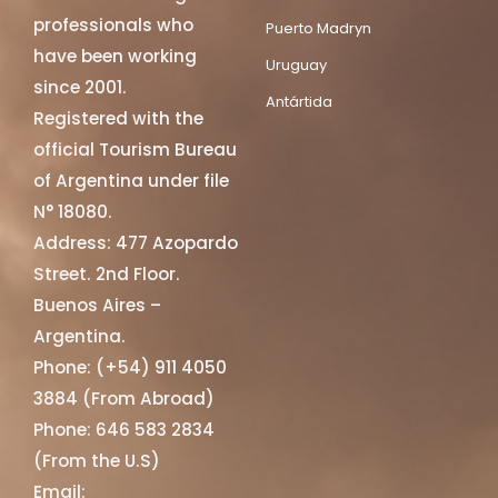
professionals who
Puerto Madryn
have been working
Uruguay
since 2001.
Antártida
Registered with the
official Tourism Bureau
of Argentina under file
N° 18080.
Address: 477 Azopardo
Street. 2nd Floor.
Buenos Aires –
Argentina.
Phone: (+54) 911 4050
3884 (From Abroad)
Phone: 646 583 2834
(From the U.S)
Email: