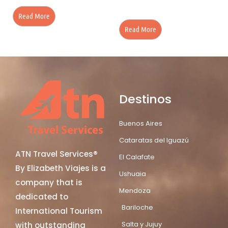
Read More
Read More
Destinos
Buenos Aires
Cataratas del Iguazú
ATN Travel Services®
El Calafate
By Elizabeth Viajes is a
Ushuaia
company that is
Mendoza
dedicated to
Bariloche
International Tourism
Salta y Jujuy
with outstanding