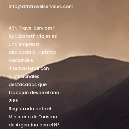
info@atntravelservices.com
ATN Travel Services®
by Elizabeth Viajes es
una empresa
dedicada al Turismo
Nacional e
Internacional con
profesionales
destacados que
trabajan desde el año
2001.
Registrada ante el
Ministerio de Turismo
de Argentina con el N°