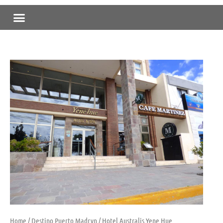
Skip
Menu
to
content
Home
/
Destino Puerto Madryn
/ Hotel Australis Yene Hue