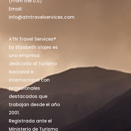
(From the U.S)
Email:
info@atntravelservices.com
ATN Travel Services®
by Elizabeth Viajes es
una empresa
dedicada al Turismo
Nacional e
Internacional con
profesionales
destacados que
trabajan desde el año
2001.
Registrada ante el
Ministerio de Turismo