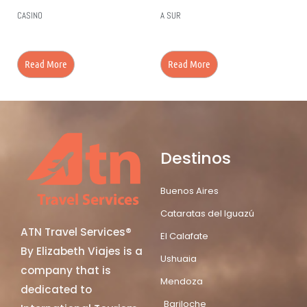
CASINO
A SUR
Read More
Read More
Destinos
Buenos Aires
Cataratas del Iguazú
ATN Travel Services®
El Calafate
By Elizabeth Viajes is a
Ushuaia
company that is
Mendoza
dedicated to
Bariloche