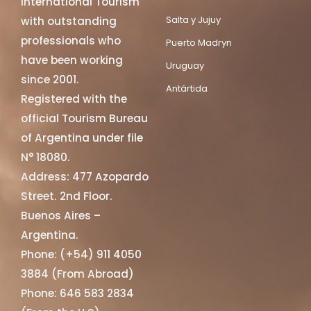
International Tourism
Salta y Jujuy
with outstanding
professionals who
Puerto Madryn
have been working
Uruguay
since 2001.
Antártida
Registered with the
official Tourism Bureau
of Argentina under file
N° 18080.
Address: 477 Azopardo
Street. 2nd Floor.
Buenos Aires –
Argentina.
Phone: (+54) 911 4050
3884 (From Abroad)
Phone: 646 583 2834