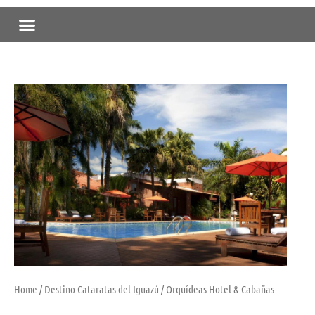
Skip
Menu
to
content
Home
/
Destino Cataratas del Iguazú
/ Orquídeas Hotel & Cabañas