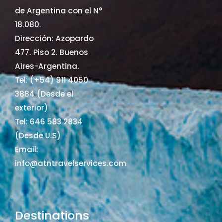
de Argentina con el N°
18.080.
Dirección: Azopardo
477. Piso 2. Buenos
Aires-Argentina.
Tel: (+54) 911 4050
3884 (Desde el
exterior)
Tel: 646 583 2834
(Desde U.S)
Email:
info@atntravelservices.com
Destinations