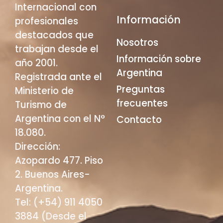
Internacional con
Información
profesionales
destacados que
Nosotros
trabajan desde el
Información sobre
año 2001.
Argentina
Registrada ante el
Preguntas
Ministerio de
frecuentes
Turismo de
Argentina con el N°
Contacto
18.080.
Dirección:
Azopardo 477. Piso
2. Buenos Aires-
Argentina.
Tel: (+54) 911 4050
3884 (Desde el