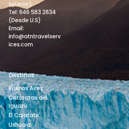
exterior)
Tel: 646 583 2834
(Desde U.S)
Email:
info@atntravelserv
ices.com
Destinos
Buenos Aires
Cataratas del
Iguazú
El Calafate
Ushuaia