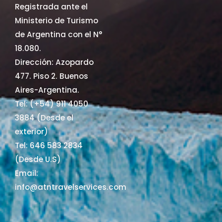
Registrada ante el
Ministerio de Turismo
de Argentina con el N°
18.080.
Dirección: Azopardo
477. Piso 2. Buenos
Aires-Argentina.
Tel: (+54) 911 4050
3884 (Desde el
exterior)
Tel: 646 583 2834
(Desde U.S)
Email:
info@atntravelservices.com