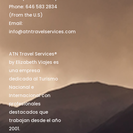
Phone: 646 583 2834
(From the U.S)
Email:
info@atntravelservices.com
ATN Travel Services®
by Elizabeth Viajes es
una empresa
dedicada al Turismo
Nacional e
Internacional con
profesionales
destacados que
trabajan desde el año
2001.