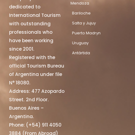
Mendoza
dedicated to
Bariloche
International Tourism
Salta y Jujuy
with outstanding
professionals who
Puerto Madryn
have been working
Uruguay
since 2001.
Antártida
Registered with the
official Tourism Bureau
of Argentina under file
N° 18080.
Address: 477 Azopardo
Street. 2nd Floor.
Buenos Aires –
Argentina.
Phone: (+54) 911 4050
3884 (From Abroad)