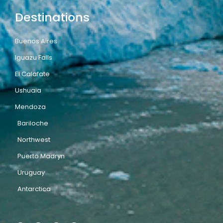
Destinations
Buenos Aires
Iguazu Falls
El Calafate
Ushuaia
Mendoza
Bariloche
Northwest
Puerto Madryn
Uruguay
Antarctica