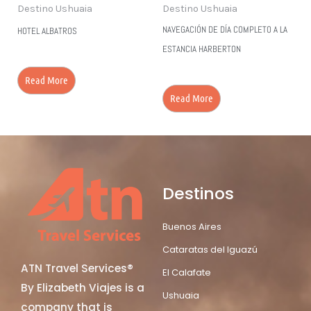
Destino Ushuaia
Destino Ushuaia
NAVEGACIÓN DE DÍA COMPLETO A LA
HOTEL ALBATROS
ESTANCIA HARBERTON
Read More
Read More
Destinos
Buenos Aires
Cataratas del Iguazú
ATN Travel Services®
El Calafate
By Elizabeth Viajes is a
Ushuaia
company that is